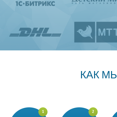
КАК М
1
2