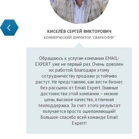
РУМЯНЦЕВ МАКСИМ АНДРЕЕВИЧ
БИЗНЕС-КОНСУЛЬТАНТ АССОЦИАЦИИ "БИЗКОН"
Email рассылками я пользуюсь регулярно.
Долго искал надежного
профессионального партнера в этой
области. И нашел Email Expert. Сегодня
рассылки от этой команды – основной
инструмент моего продвижения, да и всей
работы в интернете. Они ориентированы
на клиентов и, что особенно приятно,
предлагают одни из самых низких цен и
гарантии качественной работы. Этой
команде можно доверять.